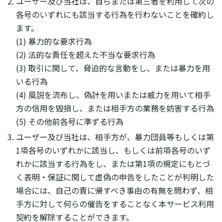
ユーザー及び当社は、自らまたは第三者を利用して次の
各号のいずれにも該当する行為を行わないことを確約し
ます。
(1) 暴力的な要求行為
(2) 法的な責任を超えた不当な要求行為
(3) 取引に関して、脅迫的な言動をし、または暴力を用
いる行為
(4) 風説を流布し、偽計を用いまたは威力を用いて相手
方の信用を毀損し、または相手方の業務を妨害する行為
(5) その他前各号に準ずる行為
ユーザー及び当社は、相手方が、暴力団員等もしくは第
1項各号のいずれかに該当し、もしくは前項各号のいず
れかに該当する行為をし、または第1項の規定にもとづ
く表明・保証に関して虚偽の申告をしたことが判明した
場合には、自己の責に帰すべき事由の有無を問わず、相
手方に対して何らの催告をすることなく本サービス利用
契約を解除することができます。