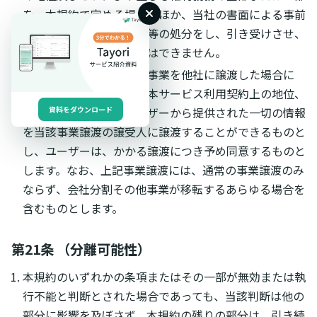
を、本規約で定める場合のほか、当社の書面による事前
の承諾なく第三者に譲渡等の処分をし、引き受けさせ、
または担保に供することはできません。
当社が本サービスに係る事業を他社に譲渡した場合に
は、当該事業譲渡に伴い本サービス利用契約上の地位、
権利及び義務並びにユーザーから提供された一切の情報
資料をダウンロード
を当該事業譲渡の譲受人に譲渡することができるものと
し、ユーザーは、かかる譲渡につき予め同意するものと
します。なお、上記事業譲渡には、通常の事業譲渡のみ
ならず、会社分割その他事業が移転するあらゆる場合を
含むものとします。
第21条 （分離可能性）
本規約のいずれかの条項またはその一部が無効または執
行不能と判断とされた場合であっても、当該判断は他の
部分に影響を及ぼさず、本規約の残りの部分は、引き続